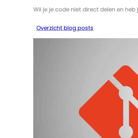
Wil je je code niet direct delen en heb
Overzicht blog posts