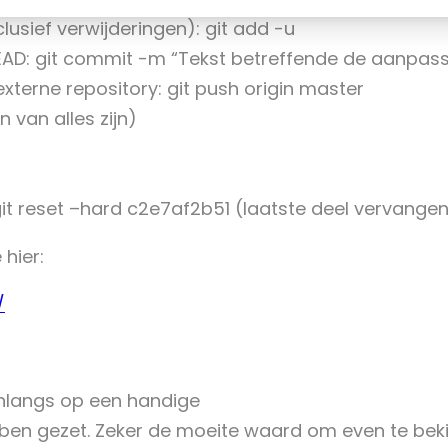
usief verwijderingen): git add -u
AD: git commit -m “Tekst betreffende de aanpass
terne repository: git push origin master
 van alles zijn)
it reset –hard c2e7af2b51 (laatste deel vervang
 hier:
/
onlangs op een handige
bben gezet. Zeker de moeite waard om even te beki