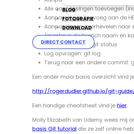
Alle aanpassingen toevoegen (incl
BLOG
Aanpassingen toevoeg aan de HE
FOTOGRAFIE
Aanpassingen overhevelen naar ex
DOWNLOAD
(master is de branch naam en kan
DIRECT CONTACT
Status opvragen: git status
Log opvragen: git log
Terug naar een andere commit: g
Een ander mooi basis overzicht vind je
http://rogerdudler.github.io/git-guide
Een handige cheatsheet vind je
hier
.
Molly Elizabeth van Udemy wees mij 
basis Git tutorial
die ze zelf online he