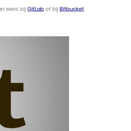
an eens bij
GitLab
of bij
Bitbucket
.