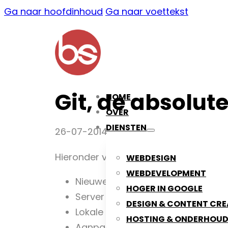
Ga naar hoofdinhoud
Ga naar voettekst
Git, de absolu
HOME
OVER
DIENSTEN
26-07-2014
Hieronder volgen de absolute basis c
WEBDESIGN
WEBDEVELOPMENT
Nieuwe repository maken: git init
HOGER IN GOOGLE
Server toevoegen: git remote add
DESIGN & CONTENT CRE
Lokale repository bijwerken naar 
HOSTING & ONDERHOU
Aanpassingen toevoegen aan inde