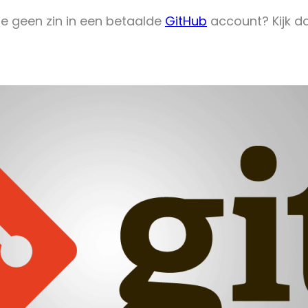
 je geen zin in een betaalde
GitHub
account? Kijk d