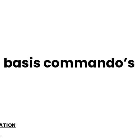
te basis commando’s
ommando’s voor Git. Ik heb zelfs branching nog b
 origin <server>
ATION
nieuwste commit: git pull
D
x (stage): git add *