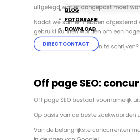
uitgelegd wat er aangepast moet wor
BLOG
FOTOGRAFIE
Nadat we samen hebben afgestemd waar
DOWNLOAD
gebruikt kunnen worden om een hoge r
DIRECT CONTACT
Geen zin om zelf teksten te schrijven?
Off page SEO: concur
Off page SEO bestaat voornamelijk uit
Op basis van de beste zoekwoorden u
Van de belangrijkste concurrenten maak 
in de ogen van Google!