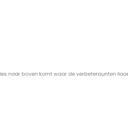
s naar boven komt waar de verbeterpunten liggen
e content
voert om beter vindbaar te worden. De eerste stap
aat het met de snelheid van de website? In mijn a