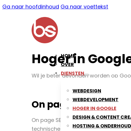
Ga naar hoofdinhoud
Ga naar voettekst
Hoger in Googl
HOME
OVER
DIENSTEN
Wil je beter gevonden worden op Goog
WEBDESIGN
WEBDEVELOPMENT
On page SEO: website
HOGER IN GOOGLE
DESIGN & CONTENT CRE
On page SEO is een verzamelnaam voor 
HOSTING & ONDERHOU
technische kant van de website. Is de