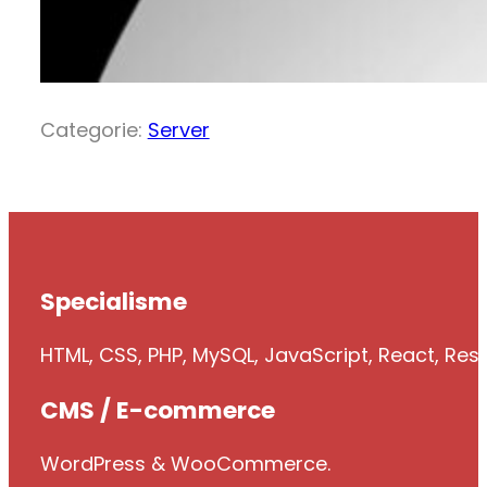
Categorie:
Server
Specialisme
HTML, CSS, PHP, MySQL, JavaScript, React, Res
CMS / E-commerce
WordPress & WooCommerce.