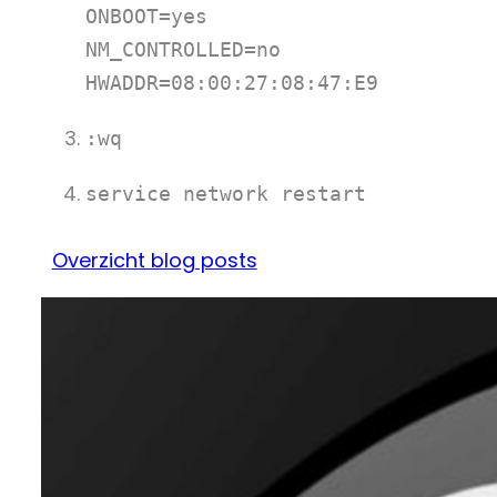
ONBOOT=yes

NM_CONTROLLED=no

HWADDR=08:00:27:08:47:E9
:wq
service network restart
Overzicht blog posts