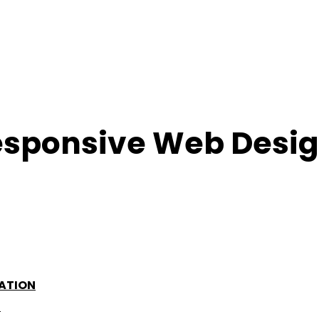
esponsive Web Desig
 pagina’s maar bordevol nuttige informatie omtren
ATION
D