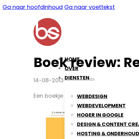
Ga naar hoofdinhoud
Ga naar voettekst
Boek review: R
HOME
OVER
DIENSTEN
14-08-2013
Een boekje van slechts een dikke 100
WEBDESIGN
WEBDEVELOPMENT
HOGER IN GOOGLE
DESIGN & CONTENT CRE
HOSTING & ONDERHOU