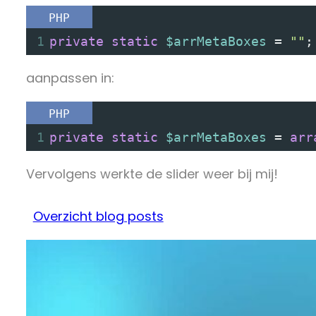
PHP
1
private
static
$arrMetaBoxes
=
""
;
aanpassen in:
PHP
1
private
static
$arrMetaBoxes
=
arr
Vervolgens werkte de slider weer bij mij!
Overzicht blog posts