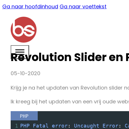
Ga naar hoofdinhoud
Ga naar voettekst
Revolution Slider en 
05-10-2020
Krijg je na het updaten van Revolution slider 
Ik kreeg bij het updaten van een vrij oude web
PHP
1
PHP
Fatal
error
: 
Uncaught
Error
: 
C