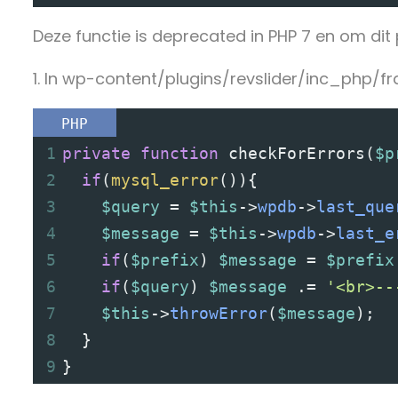
Deze functie is deprecated in PHP 7 en om di
1. In wp-content/plugins/revslider/inc_php/f
PHP
1
private
function
checkForErrors
(
$p
2
if
(
mysql_error
()){
3
$query
=
$this
->
wpdb
->
last_que
4
$message
=
$this
->
wpdb
->
last_e
5
if
(
$prefix
) 
$message
=
$prefix
6
if
(
$query
) 
$message
 .
=
'<br>--
7
$this
->
throwError
(
$message
);
8
  }
9
}